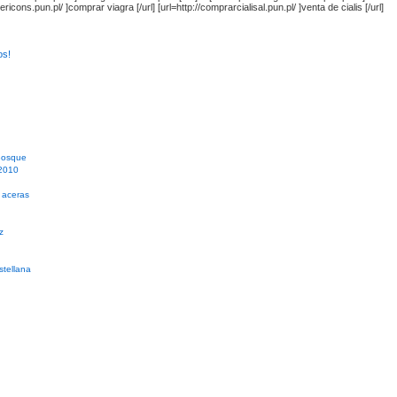
ericons.pun.pl/ ]comprar viagra [/url] [url=http://comprarcialisal.pun.pl/ ]venta de cialis [/url]
os!
Bosque
 2010
s aceras
z
tellana