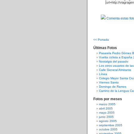
[url=http://viagragen
Comenta estas fot
<< Portada
Últimas Fotos
Pasarela Pedro Gómez 
Vuelta ciclista a España
Nostalgia del pasado
Los otros usuarios de la
Calle General Almirante
Línea
Colegio Mayor Santa Cru
Viernes Santo
Domingo de Ramos
Camino de la Lengua Cas
Fotos por meses
marzo 2005
abril 2005
mayo 2005
junio 2005
agosto 2005
septiembre 2005
octubre 2005
noviembre 2005