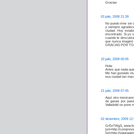
Gracias
03 julio, 2008 21:39
No puedo irme sin d
y siempre agradec
ciudad. Hoy estab
encontrado. Si yo v
cuando le descubra 
que nunca imaginó
GRACIAS POR T
10 julio, 2008 00:05
Hola:
Antes que nada quie
Me han gustado muc
esa ciudad tan mar
21 julio, 2008 07:45
Aquí otro mexicano
de ganas por pasea
Valladolid se pone 
02 diciembre, 2009 12
GrEeTiNgS, www.fot
[url=http://comprev
[url=http://viagra