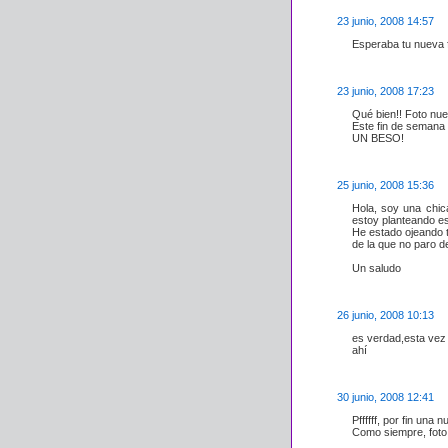
23 junio, 2008 14:57
Esperaba tu nueva 
23 junio, 2008 17:23
Qué bien!! Foto nuev
Este fin de semana 
UN BESO!
25 junio, 2008 15:36
Hola, soy una chic
estoy planteando est
He estado ojeando t
de la que no paro de
Un saludo
26 junio, 2008 10:13
es verdad,esta vez
ahí
30 junio, 2008 12:41
Pffffff, por fin una 
Como siempre, foto 