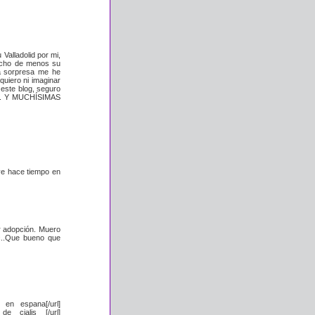
Valladolid por mi,
ucho de menos su
a sorpresa me he
quiero ni imaginar
 este blog, seguro
NA. Y MUCHÍSIMAS
ve hace tiempo en
r adopción. Muero
tc..Que bueno que
is en espana[/url]
 de cialis [/url]