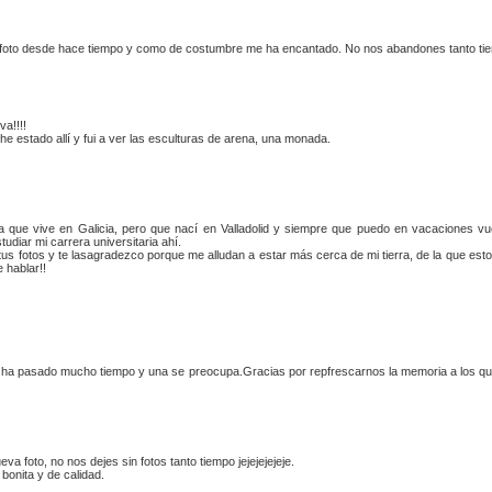
foto desde hace tiempo y como de costumbre me ha encantado. No nos abandones tanto t
a!!!!
he estado allí y fui a ver las esculturas de arena, una monada.
a que vive en Galicia, pero que nací en Valladolid y siempre que puedo en vacaciones v
udiar mi carrera universitaria ahí.
us fotos y te lasagradezco porque me alludan a estar más cerca de mi tierra, de la que est
 hablar!!
 ha pasado mucho tiempo y una se preocupa.Gracias por repfrescarnos la memoria a los que
nueva foto, no nos dejes sin fotos tanto tiempo jejejejejeje.
bonita y de calidad.