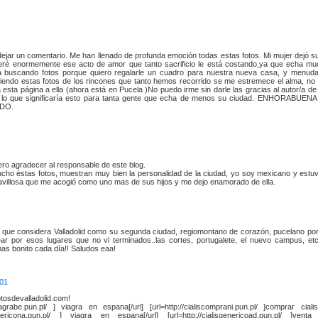
ejar un comentario. Me han llenado de profunda emoción todas estas fotos. Mi mujer dejó su 
eré enormemente ese acto de amor que tanto sacrificio le está costando,ya que echa m
a buscando fotos porque quiero regalarle un cuadro para nuestra nueva casa, y menud
iendo estas fotos de los rincones que tanto hemos recorrido se me estremece el alma, no 
esta página a ella (ahora está en Pucela )No puedo irme sin darle las gracias al autor/a de
 lo que significaría esto para tanta gente que echa de menos su ciudad. ENHORABUE
ODO.
ro agradecer al responsable de este blog.
ho éstas fotos, muestran muy bien la personalidad de la ciudad, yo soy mexicano y estu
avillosa que me acogió como uno mas de sus hijos y me dejo enamorado de ella.
 que considera Valladolid como su segunda ciudad, regiomontano de corazón, pucelano po
r por esos lugares que no vi terminados..las cortes, portugalete, el nuevo campus, e
mas bonito cada día!! Saludos eaa!
:01
osdevalladolid.com!
iagrabe.pun.pl/ ] viagra en espana[/url] [url=http://cialiscomprani.pun.pl/ ]comprar cial
genericona.pun.pl/ ] viagra en espana[/url] [url=http://cialisgenericoad.pun.pl/ ]venta