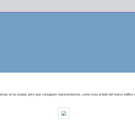
evas en la ciudad, pero que consiguen representarnos, como esta al lado del nuevo edifico 