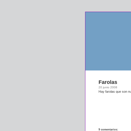
Farolas
20 junio 2008
Hay farolas que son nu
9 comentarios: