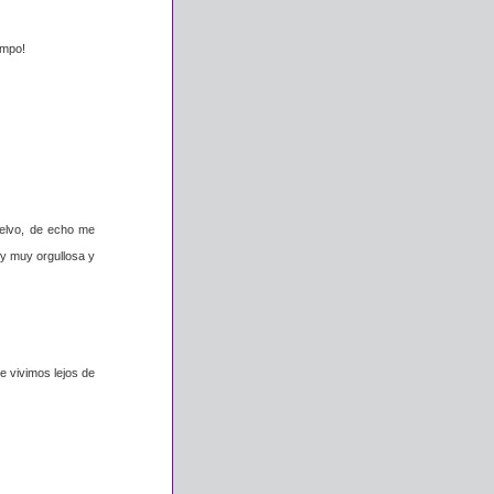
iempo!
uelvo, de echo me
oy muy orgullosa y
 vivimos lejos de