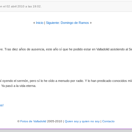
n el 02 abril 2010 a las 19:02.
«
Inicio
|
Siguiente: Domingo de Ramos
»
tuve. Tras diez años de ausencia, este año sí que he podido estar en Valladolid asistiendo al S
 oyendo el sermón, pero sí lo he oído a menudo por radio. Y lo han predicado conocidos mío
 Ya pasó a la vida eterna.
os!
©
Fotos de Valladolid
2005-2010 |
Quien soy y quien no soy
|
Contacto